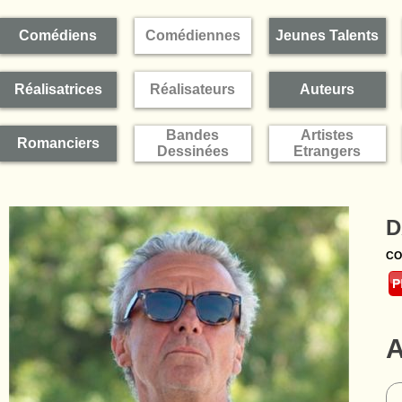
Comédiens
Comédiennes
Jeunes Talents
Réalisatrices
Réalisateurs
Auteurs
Bandes
Artistes
Romanciers
Dessinées
Etrangers
D
CO
A