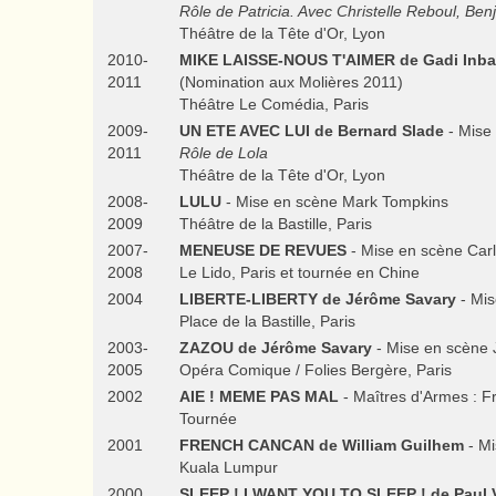
Rôle de Patricia. Avec Christelle Reboul, Ben
Théâtre de la Tête d'Or, Lyon
2010-
MIKE LAISSE-NOUS T'AIMER de Gadi Inba
2011
(Nomination aux Molières 2011)
Théâtre Le Comédia, Paris
2009-
UN ETE AVEC LUI de Bernard Slade
- Mise 
2011
Rôle de Lola
Théâtre de la Tête d'Or, Lyon
2008-
LULU
- Mise en scène Mark Tompkins
2009
Théâtre de la Bastille, Paris
2007-
MENEUSE DE REVUES
- Mise en scène Carl
2008
Le Lido, Paris et tournée en Chine
2004
LIBERTE-LIBERTY de Jérôme Savary
- Mis
Place de la Bastille, Paris
2003-
ZAZOU de Jérôme Savary
- Mise en scène
2005
Opéra Comique / Folies Bergère, Paris
2002
AIE ! MEME PAS MAL
- Maîtres d'Armes : F
Tournée
2001
FRENCH CANCAN de William Guilhem
- Mi
Kuala Lumpur
2000
SLEEP ! I WANT YOU TO SLEEP ! de Paul V