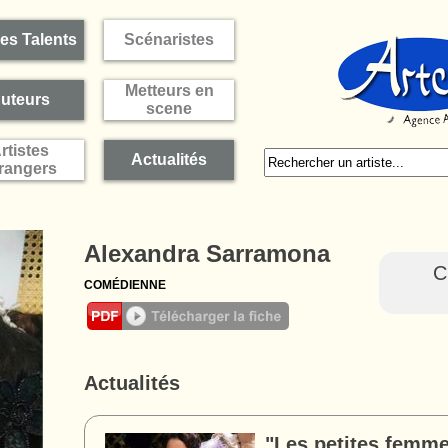
es Talents
Scénaristes
Metteurs en
uteurs
scene
rtistes
Actualités
rangers
Alexandra Sarramona
C
COMÉDIENNE
Actualités
"Les petites femm