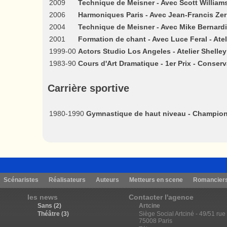
2009
Technique de Meisner - Avec Scott William
2006
Harmoniques Paris - Avec Jean-Francis Zer
2004
Technique de Meisner - Avec Mike Bernard
2001
Formation de chant - Avec Luce Feral - Ate
1999-00
Actors Studio Los Angeles - Atelier Shelle
1983-90
Cours d'Art Dramatique - 1er Prix - Conserv
Carrière sportive
1980-1990
Gymnastique de haut niveau - Champio
Scénaristes
Réalisateurs
Auteurs
Metteurs en scene
Romancier
les news
Contacter l'agence
Sans (2)
Artcine
Théâtre (3)
Siège Social Artciné - 49/51 rue
75008 Paris