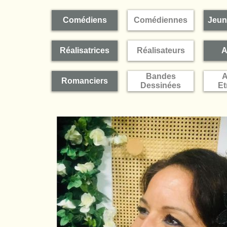
Comédiens
Comédiennes
Jeun
Réalisatrices
Réalisateurs
A
Bandes
A
Romanciers
Dessinées
Et