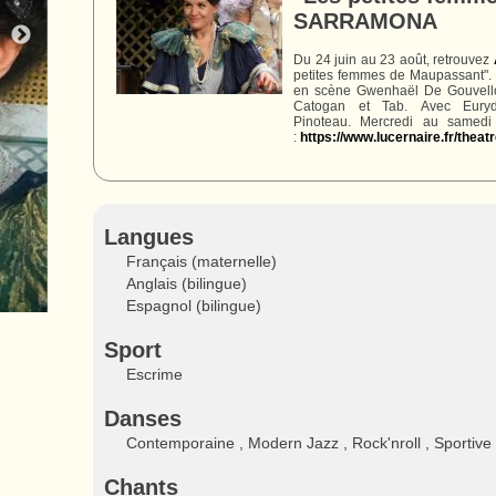
SARRAMONA
Du 24 juin au 23 août, retrouvez
petites femmes de Maupassant".
en scène Gwenhaël De Gouvello
Catogan et Tab. Avec Euryd
Pinoteau. Mercredi au samedi
:
https://www.lucernaire.fr/thea
Langues
Français (maternelle)
Anglais (bilingue)
Espagnol (bilingue)
Sport
Escrime
Danses
Contemporaine , Modern Jazz , Rock'nroll , Sportive
Chants