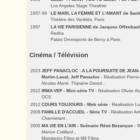
Los Angeles Stage Theather
1997-99
LE MARI, LA FEMME ET L'AMANT de Sach
Théâtre des Variétés, Paris
1997
LA VIE PARISIENNE de Jacques Offenbac
Redha
Palais Omnisports de Bercy à Paris
Cinéma / Télévision
2023
JEFF PANACLOC : A LA POURSUITE DE JEAN-MA
Martin-Laval, Jeff Panacloc
- Réalisation Pierre
Nicolas Marié, Thipaine Daviot...
2022
IRMA VEP - Mini-série TV
- Réalisation Olivier A
OCS
2012
COURS TOUJOURS - Web série
- Réalisation L
2008
FAMILLE D'ACCUEIL - Série TV
- Réalisation An
Charmetant...
2005
MA VIE EN L'AIR - Scénario Rémi Bezançon
- R
Marion Cotillard...
Mandarins Films et M6 Films