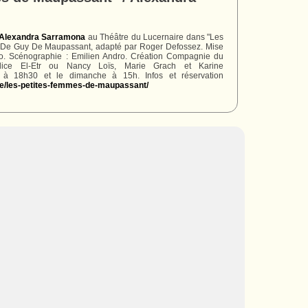
Alexandra Sarramona
au Théâtre du Lucernaire dans "Les
 De Guy De Maupassant, adapté par Roger Defossez. Mise
. Scénographie : Emilien Andro. Création Compagnie du
ice El-Etr ou Nancy Loïs, Marie Grach et Karine
 à 18h30 et le dimanche à 15h. Infos et réservation
tre/les-petites-femmes-de-maupassant/