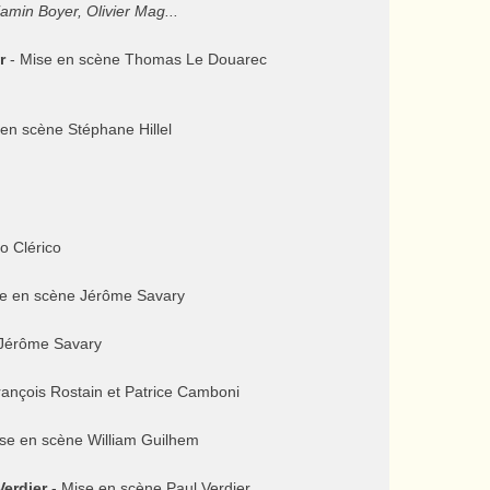
jamin Boyer, Olivier Mag...
r
- Mise en scène Thomas Le Douarec
en scène Stéphane Hillel
o Clérico
e en scène Jérôme Savary
 Jérôme Savary
rançois Rostain et Patrice Camboni
se en scène William Guilhem
erdier
- Mise en scène Paul Verdier