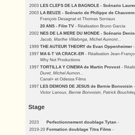
2003
LES CLEFS DE LA BAGNOLE - Scénario Lauren
2003
LA BEUZE - Scénario de Philippe de Chauvero
François Desagnat et Thomas Sorriaux
20 ANS - Film TV
- Réalisation Bruno Garcia
2002
NES DE LA MERE DU MONDE - Scénario Denis
Jacob, Marthe Villalonga, Michel Aumont...
1999
THE AUTEUR THEORY de Evan Oppenheimer
-
1997
MA 6-T VA CRACK-ER
- Réalisation Jean-Franço
Why Not Productions
1997
TORTILLA Y CINEMA de Martin Provost
- Réali
Duret, Michel Aumon...
Canal+ et Odessa Films
1997
LES DEMONS DE JESUS de Bernie Bonvoisin
-
Victor Lanoux, Bernie Bonvoisin, Patrick Bouchitey
Stage
2023
Perfectionnement doublage Tytan
-
2019-20
Formation doublage Titra Films
-