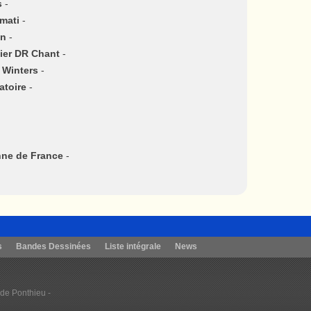
s
-
mati
-
in
-
lier DR Chant
-
y Winters
-
atoire
-
nne de France
-
s
Bandes Dessinées
Liste intégrale
News
 de Ponthieu -