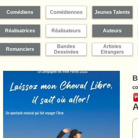
Comédiens
Comédiennes
Jeunes Talents
Réalisatrices
Réalisateurs
Auteurs
Bandes
Artistes
Romanciers
Dessinées
Etrangers
B
CO
A