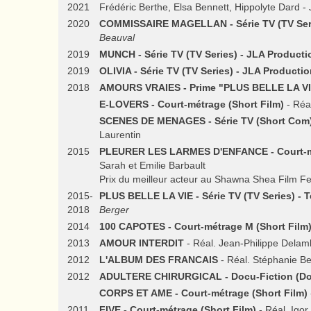
2021
Frédéric Berthe, Elsa Bennett, Hippolyte Dard -
2020
COMMISSAIRE MAGELLAN - Série TV (TV Seri
Beauval
2019
MUNCH - Série TV (TV Series) - JLA Producti
2019
OLIVIA - Série TV (TV Series) - JLA Producti
2018
AMOURS VRAIES - Prime "PLUS BELLE LA VIE"
E-LOVERS - Court-métrage (Short Film)
- Réa
SCENES DE MENAGES - Série TV (Short Com)
Laurentin
2015
PLEURER LES LARMES D'ENFANCE - Court-métra
Sarah et Emilie Barbault
Prix du meilleur acteur au Shawna Shea Film Fe
2015-
PLUS BELLE LA VIE - Série TV (TV Series) - T
2018
Berger
2014
100 CAPOTES - Court-métrage M (Short Film
2013
AMOUR INTERDIT
- Réal. Jean-Philippe Delam
2012
L'ALBUM DES FRANCAIS
- Réal. Stéphanie B
2012
ADULTERE CHIRURGICAL - Docu-Fiction (D
CORPS ET AME - Court-métrage (Short Film)
2011
FIVE - Court-métrage (Short Film)
- Réal. Igo