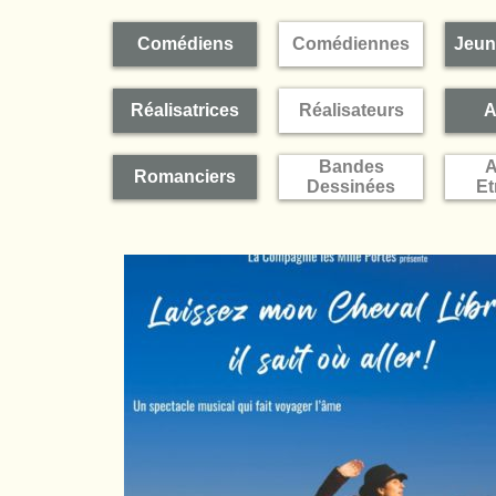
Comédiens
Comédiennes
Jeun
Réalisatrices
Réalisateurs
A
Bandes
A
Romanciers
Dessinées
Et