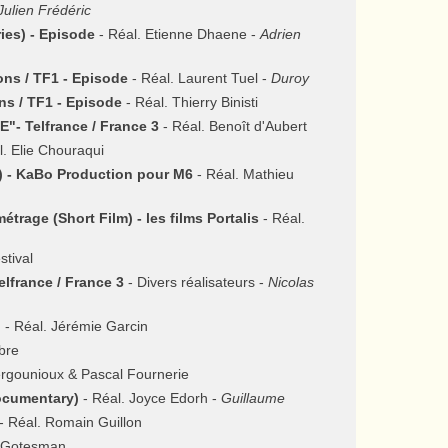
Julien Frédéric
es) - Episode
- Réal. Etienne Dhaene -
Adrien
ons / TF1 - Episode
- Réal. Laurent Tuel -
Duroy
ons / TF1 - Episode
- Réal. Thierry Binisti
- Telfrance / France 3
- Réal. Benoît d'Aubert
l. Elie Chouraqui
 - KaBo Production pour M6
- Réal. Mathieu
ge (Short Film) - les films Portalis
- Réal.
stival
elfrance / France 3
- Divers réalisateurs -
Nicolas
)
- Réal. Jérémie Garcin
bre
ergounioux & Pascal Fournerie
ocumentary)
- Réal. Joyce Edorh -
Guillaume
- Réal. Romain Guillon
r Gotesman