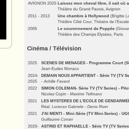
AVIGNON 2025
Laissez mon cheval libre, il sait où al
Théâtre du Grand Pavois, Avignon
2011 - 2013
Une chambre à Hollywood
(Brigitte L
Théâtre Côté Cour, Théatre de l'Escale,
2005
Le couronnement de Poppée
(Giovan
Théâtre des Champs Elysées, Paris
Cinéma / Télévision
2025
SCENES DE MENAGES - Programme Court (Sho
Jean-Eudes Monaco
2024-
DEMAIN NOUS APPARTIENT - Série TV (TV Seri
2025
-
Achille Favard
2022
SIMON COLEMAN- Série TV (TV Series) - Pilot
Nicolas Copin -
Maxime Tellmans
2021
LES MYSTERES DE L'ECOLE DE GENDARMERIE -
Réal. Lorenzo Gabriele -
Denis River
2021
J'AI MENTI - Mini-Série (TV Mini-Series) - UG
Guillaume Conan
2020-
ASTRID ET RAPHAELLE - Série TV (TV Series) 