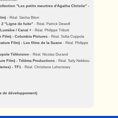
lection "Les petits meurtres d'Agatha Christie" -
ilm)
- Réal. Sacha Biton
p 2 "Ligne de fuite"
- Réal. Patrick Dewolf
 Lumière / Canal +
- Réal. Philippe Triboit
Film) - Columbia Pictures
- Réal. Sofia Coppola
ure Film) - Les films de la Suane
- Réal. Philippe
opole Télévision
- Réal. Nicolas Durand
re Film) - Téléma Productions
- Réal. Safy Nebbou
eries) - TF1
- Réal. Christiane Leherissey
s de développement)