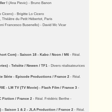
ler !
(Ana Pievic) - Bruno Banon
o Cicero) - Brigitte Lo Cicero
 Théâtre du Petit Hébertot, Paris
ni Francesco Busenello) - David Mc Vicar
rt Com) - Saison 18 - Kabo / Noon / M6
- Réal.
es) - Telsète / Newen / TF1
- Divers réalisateurices
e Série - Episode Productions / France 2
- Réal.
 LM TV (TV Movie) - Flach Film / France 3
-
C Fiction / France 2
- Réal. Frédéric Berthe -
- Saison 1 & 2 - JLA Production / France 2
- Réal.