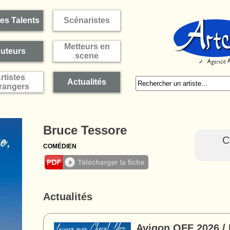
es Talents
Scénaristes
Metteurs en
uteurs
scene
rtistes
Actualités
rangers
Bruce Tessore
C
COMÉDIEN
Actualités
Avigon OFF 2026 