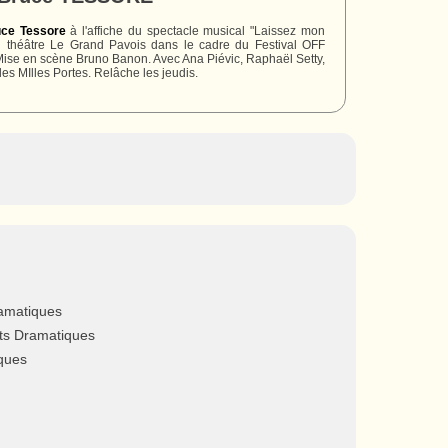
ce Tessore
à l'affiche du spectacle musical "Laissez mon
" au théâtre Le Grand Pavois dans le cadre du Festival OFF
Mise en scène Bruno Banon. Avec Ana Piévic, Raphaël Setty,
s MIlles Portes. Relâche les jeudis.
ramatiques
rts Dramatiques
ques