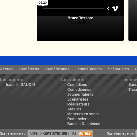
Bruce Tessore
COMÉDIEN
Accueil
Comédiens
Comédiennes
Jeunes Talents
Scénaristes
Les agents
Les talents
les ne
Isabelle GAUDIN
Comédiens
Sans
Comédiennes
Théâ
Jeunes Talents
Scénaristes
Réalisateurs
Auteurs
Metteurs en scene
Romanciers
Bandes Dessinées
Site référencé sur
Site administré par