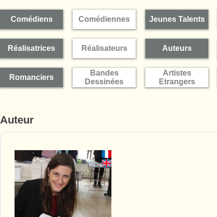
Comédiens
Comédiennes
Jeunes Talents
Réalisatrices
Réalisateurs
Auteurs
Bandes
Artistes
Romanciers
Dessinées
Etrangers
Auteur