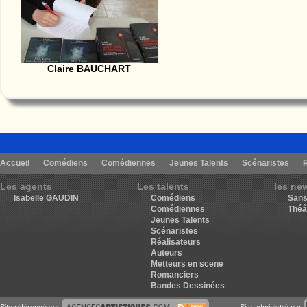
Claire BAUCHART
Accueil
Comédiens
Comédiennes
Jeunes Talents
Scénaristes
Les agents
Les talents
les ne
Isabelle GAUDIN
Comédiens
Sans
Comédiennes
Théâ
Jeunes Talents
Scénaristes
Réalisateurs
Auteurs
Metteurs en scene
Romanciers
Bandes Dessinées