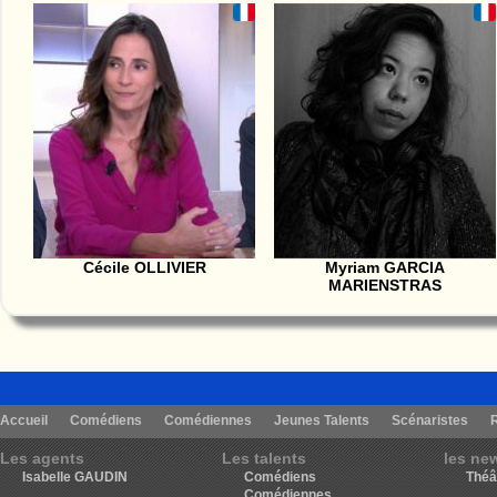
Cécile OLLIVIER
Myriam GARCIA
MARIENSTRAS
Accueil
Comédiens
Comédiennes
Jeunes Talents
Scénaristes
Les agents
Les talents
les ne
Isabelle GAUDIN
Comédiens
Théâ
Comédiennes