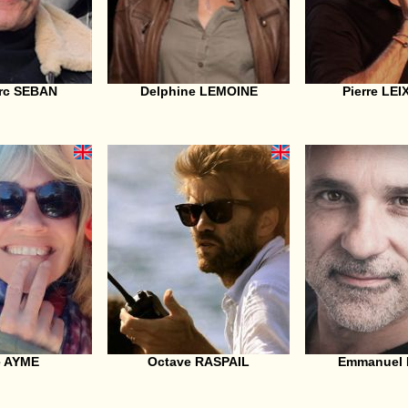
rc SEBAN
Delphine LEMOINE
Pierre LE
e AYME
Octave RASPAIL
Emmanuel 