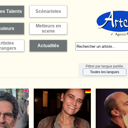
es Talents
Scénaristes
Metteurs en
uteurs
scene
rtistes
Actualités
rangers
Filtrer par langue parlée
Toutes les langues
Français
Anglais
Allemand
Toutes les langues