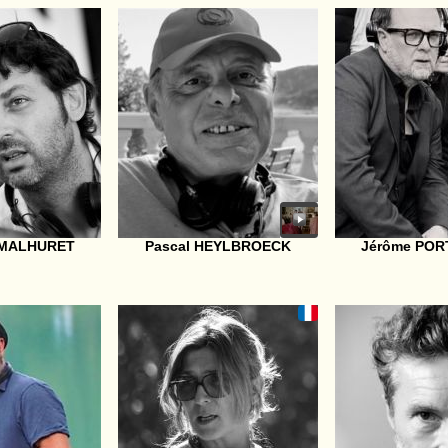
 MALHURET
Pascal HEYLBROECK
Jérôme PO