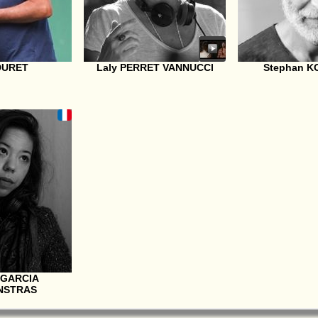
 DURET
Laly PERRET VANNUCCI
Stephan K
 GARCIA
NSTRAS