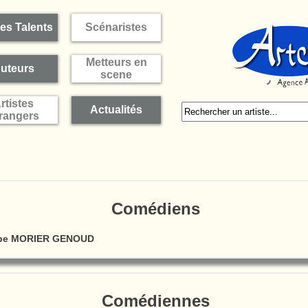
es Talents
Scénaristes
Metteurs en
uteurs
scene
rtistes
Actualités
rangers
Comédiens
ppe MORIER GENOUD
Comédiennes