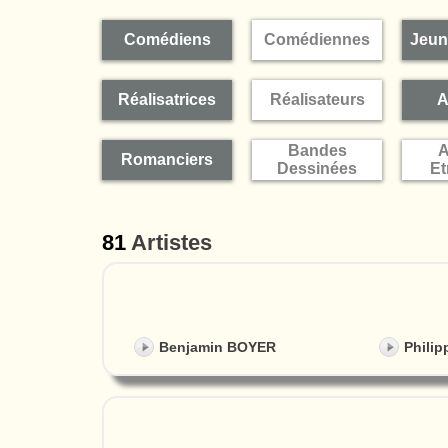
Comédiens
Comédiennes
Jeun
Réalisatrices
Réalisateurs
A
Bandes
A
Romanciers
Dessinées
Et
81
Artistes
Benjamin BOYER
Phili